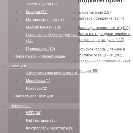
подкатегорию
Жесткие диски (21)
Корпуса (21)
Блоки питания (187)
Бытовое освещение (1244)
Материнские платы (6)
Модули памяти (10)
Лампы (источники света) (409)
Лента светодиодная, профиль,
Накопители SSD (твердотельные)
контроллеры, модули (417)
(34)
Процессоры (10)
Офисное, промышленное и
торговое освещение (292)
Показать все Комплектующие
Праздничное освещение (242)
Ноутбуки
Фонари (95)
Аксессуары для ноутбуков (18)
Моноблоки (1)
Ноутбуки (2)
Показать все Ноутбуки
Периферия
ИБП (30)
ИБП Батареи (25)
Контроллеры, адаптеры (9)