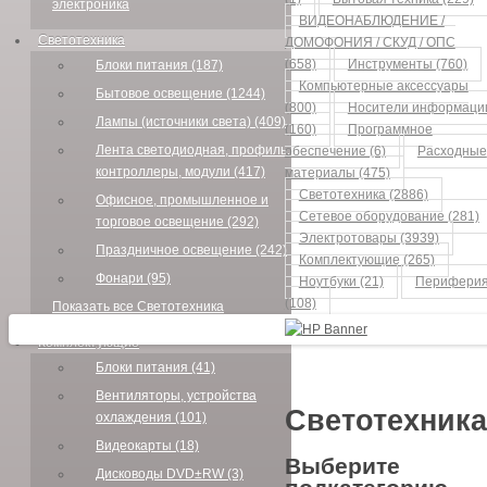
электроника
ВИДЕОНАБЛЮДЕНИЕ /
Светотехника
ДОМОФОНИЯ / СКУД / ОПС
(658)
Инструменты (760)
Блоки питания (187)
Компьютерные аксессуары
Бытовое освещение (1244)
(800)
Носители информаци
Лампы (источники света) (409)
(160)
Программное
Лента светодиодная, профиль,
обеспечение (6)
Расходные
контроллеры, модули (417)
материалы (475)
Светотехника (2886)
Офисное, промышленное и
Сетевое оборудование (281)
торговое освещение (292)
Электротовары (3939)
Праздничное освещение (242)
Комплектующие (265)
Фонари (95)
Ноутбуки (21)
Перифери
(108)
Показать все Светотехника
Комплектующие
Блоки питания (41)
Вентиляторы, устройства
Светотехника
охлаждения (101)
Видеокарты (18)
Выберите
Дисководы DVD±RW (3)