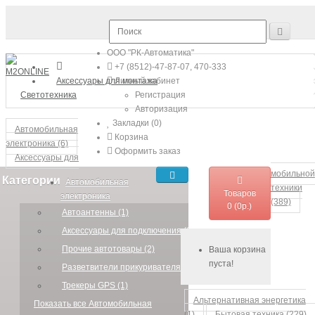
ООО "РК-Автоматика"
+7 (8512)-47-87-07, 470-333
Аксессуары для монтажа
Личный кабинет
Светотехника
Регистрация
Авторизация
Закладки (0)
Автомобильная
Корзина
электроника (6)
Оформить заказ
Аксессуары для
мобильной
Категории
Автомобильная
техники
Товаров
электроника
(389)
0 (0р.)
Автоантенны (1)
Аксессуары для подключения (1)
Прочие автотовары (2)
Ваша корзина
пуста!
Разветвители прикуривателя (1)
Трекеры GPS (1)
Альтернативная энергетика
Показать все Автомобильная
(1)
Бытовая техника (229)